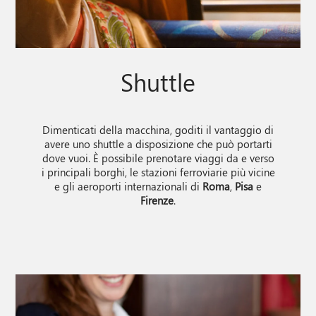
Shuttle
Dimenticati della macchina, goditi il vantaggio di
Prenota il tuo
avere uno shuttle a disposizione che può portarti
dove vuoi. È possibile prenotare viaggi da e verso
SOGGIORNO
i principali borghi, le stazioni ferroviarie più vicine
e gli aeroporti internazionali di
Roma
,
Pisa
e
Firenze
.
CHECK-IN
CHECK-OUT
7
8
Ago
Ago
BAMBINI
CAMERE
ADULTI