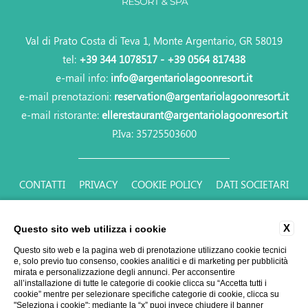
Val di Prato Costa di Teva 1, Monte Argentario, GR 58019
tel:
+39 344 1078517 - +39 0564 817438
e-mail info:
info@argentariolagoonresort.it
e-mail prenotazioni:
reservation@argentariolagoonresort.it
e-mail ristorante:
ellerestaurant@argentariolagoonresort.it
P.Iva: 35725503600
CONTATTI
PRIVACY
COOKIE POLICY
DATI SOCIETARI
ACCESSIBILITY
X
Questo sito web utilizza i cookie
Questo sito web e la pagina web di prenotazione utilizzano cookie tecnici
e, solo previo tuo consenso, cookies analitici e di marketing per pubblicità
mirata e personalizzazione degli annunci. Per acconsentire
all’installazione di tutte le categorie di cookie clicca su “Accetta tutti i
cookie” mentre per selezionare specifiche categorie di cookie, clicca su
"Seleziona i cookie"; mediante la “x” puoi invece chiudere il banner
WEBSITE BY BLASTNESS