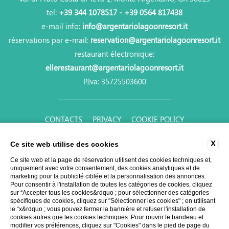
tel:
+39 344 1078517 - +39 0564 817438
e-mail info:
info@argentariolagoonresort.it
réservations par e-mail:
reservation@argentariolagoonresort.it
restaurant électronique:
ellerestaurant@argentariolagoonresort.it
P.Iva: 35725503600
CONTACTS
PRIVACY
COOKIE POLICY
LES DONNÉES DE LA COMPAGNIE
ACCESSIBILITY
X
Ce site web utilise des cookies
Ce site web et la page de réservation utilisent des cookies techniques et,
uniquement avec votre consentement, des cookies analytiques et de
marketing pour la publicité ciblée et la personnalisation des annonces.
Pour consentir à l'installation de toutes les catégories de cookies, cliquez
sur “Accepter tous les cookies&rdquo ; pour sélectionner des catégories
spécifiques de cookies, cliquez sur "Sélectionner les cookies" ; en utilisant
le “x&rdquo ; vous pouvez fermer la bannière et refuser l'installation de
WEBSITE BY BLASTNESS
cookies autres que les cookies techniques. Pour rouvrir le bandeau et
modifier vos préférences, cliquez sur "Cookies" dans le pied de page du