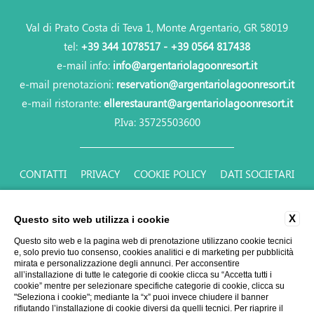
Val di Prato Costa di Teva 1, Monte Argentario, GR 58019
tel:
+39 344 1078517 - +39 0564 817438
e-mail info:
info@argentariolagoonresort.it
e-mail prenotazioni:
reservation@argentariolagoonresort.it
e-mail ristorante:
ellerestaurant@argentariolagoonresort.it
P.Iva: 35725503600
CONTATTI
PRIVACY
COOKIE POLICY
DATI SOCIETARI
ACCESSIBILITY
VACANZA IN RESORT CON PISCINA
X
Questo sito web utilizza i cookie
Questo sito web e la pagina web di prenotazione utilizzano cookie tecnici
e, solo previo tuo consenso, cookies analitici e di marketing per pubblicità
mirata e personalizzazione degli annunci. Per acconsentire
all’installazione di tutte le categorie di cookie clicca su “Accetta tutti i
cookie” mentre per selezionare specifiche categorie di cookie, clicca su
"Seleziona i cookie"; mediante la “x” puoi invece chiudere il banner
WEBSITE BY BLASTNESS
rifiutando l’installazione di cookie diversi da quelli tecnici. Per riaprire il