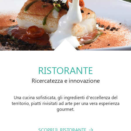
Prenota il tuo
SOGGIORNO
CHECK-IN
CHECK-OUT
7
8
Ago
Ago
RISTORANTE
Ricercatezza e innovazione
BAMBINI
CAMERE
ADULTI
DA TRE A 12
ANNI
1
2
i della
i della
i della
i della
i della
Una cucina sofisticata, gli ingredienti d’eccellenza del
0
territorio, piatti rivisitati ad arte per una vera esperienza
e online:
e online:
e online:
e online:
e online:
gourmet.
SCLUSIVI
SCLUSIVI
TARIFFA
TARIFFA
CLUSA
PROMO CODE
SCOPRI IL RISTORANTE